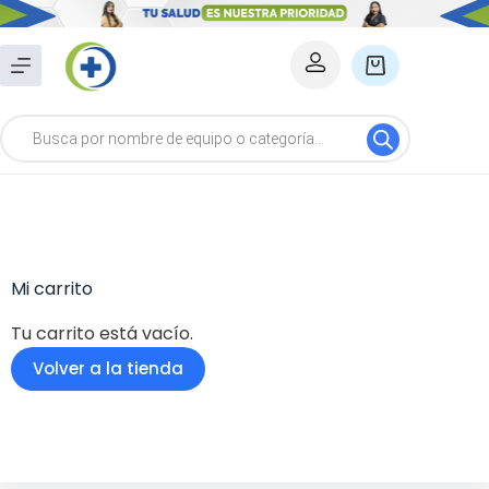
Saltar
al
Carro
contenido
de
Búsqueda
compra
de
productos
Mi carrito
Tu carrito está vacío.
Volver a la tienda