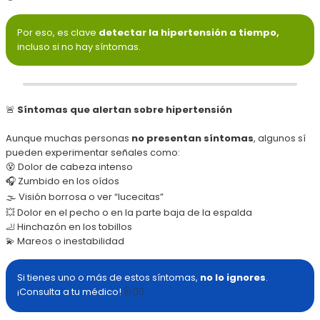
Por eso, es clave
detectar la hipertensión a tiempo,
incluso si no hay síntomas.
🚨
Síntomas que alertan sobre hipertensión
Aunque muchas personas
no presentan síntomas
, algunos sí
pueden experimentar señales como:
😵 Dolor de cabeza intenso
🎧 Zumbido en los oídos
🌫️ Visión borrosa o ver “lucecitas”
💥 Dolor en el pecho o en la parte baja de la espalda
🦶 Hinchazón en los tobillos
💫 Mareos o inestabilidad
Si tienes uno o más de estos síntomas,
no lo ignores
.
¡Consulta a tu médico!
🩺👨‍⚕️