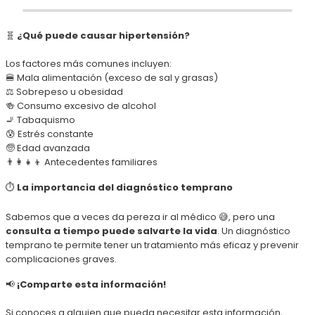
🧬
¿Qué puede causar hipertensión?
Los factores más comunes incluyen:
🍔 Mala alimentación (exceso de sal y grasas)
⚖️ Sobrepeso u obesidad
🍻 Consumo excesivo de alcohol
🚬 Tabaquismo
😰 Estrés constante
🧓 Edad avanzada
👨‍👩‍👧‍👦 Antecedentes familiares
⏱️
La importancia del diagnóstico temprano
Sabemos que a veces da pereza ir al médico 😅, pero una
consulta a tiempo puede salvarte la vida
. Un diagnóstico
temprano te permite tener un tratamiento más eficaz y prevenir
complicaciones graves.
📢
¡Comparte esta información!
Si conoces a alguien que pueda necesitar esta información,