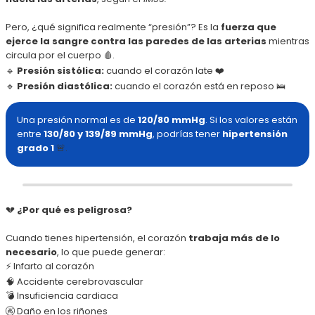
Pero, ¿qué significa realmente “presión”? Es la
fuerza que
ejerce la sangre contra las paredes de las arterias
mientras
circula por el cuerpo 🩸.
🔹
Presión sistólica:
cuando el corazón late ❤️
🔹
Presión diastólica:
cuando el corazón está en reposo 🛌
Una presión normal es de
120/80 mmHg
. Si los valores están
entre
130/80 y 139/89 mmHg
, podrías tener
hipertensión
grado 1
🚨.
💔
¿Por qué es peligrosa?
Cuando tienes hipertensión, el corazón
trabaja más de lo
necesario
, lo que puede generar:
⚡ Infarto al corazón
🧠 Accidente cerebrovascular
💣 Insuficiencia cardiaca
🚱 Daño en los riñones