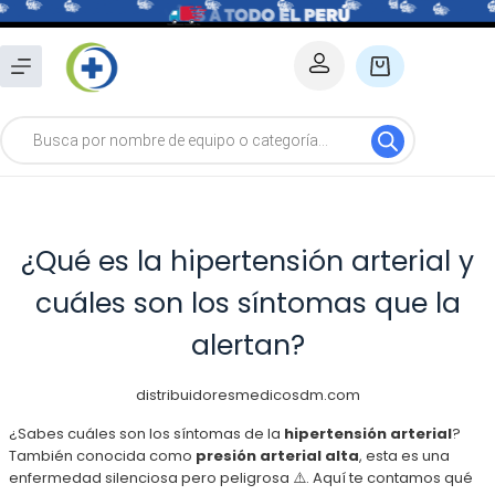
Saltar
al
Carro
contenido
de
Búsqueda
compra
de
productos
¿Qué es la hipertensión arterial y
cuáles son los síntomas que la
alertan?
distribuidoresmedicosdm.com
¿Sabes cuáles son los síntomas de la
hipertensión arterial
?
También conocida como
presión arterial alta
, esta es una
enfermedad silenciosa pero peligrosa ⚠️. Aquí te contamos qué