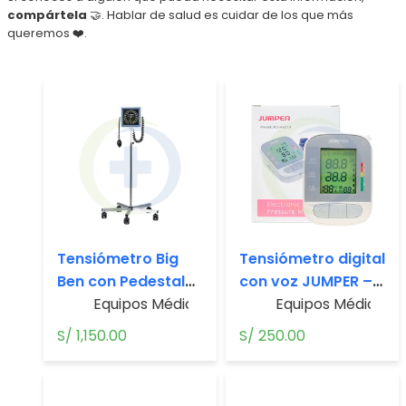
compártela
🤝. Hablar de salud es cuidar de los que más
queremos ❤️.
Tensiómetro Big
Tensiómetro digital
Ben con Pedestal
con voz JUMPER –
Rodante – Riester
Equipos Médicos
,
Tensiómetros
JPD-HA210
Equipos Médicos
,
S/
1,150.00
S/
250.00