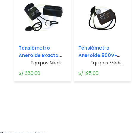
Tensiómetro
Tensiómetro
Aneroide Exacta
Aneroide 500V-
1350 Manual –
Equipos Médicos
,
Sin Categorizar
ALPK2 Adulto
Equipos Médicos
,
Tensiómet
,
Riester
S/
380.00
S/
195.00