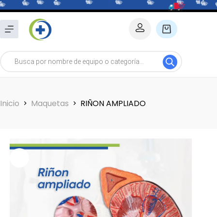
Saltar
al
Carro
contenido
de
Búsqueda
compra
de
productos
Inicio
Maquetas
RIÑON AMPLIADO