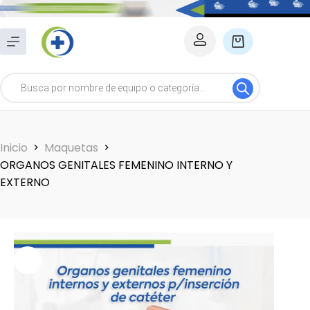
Saltar
al
Carro
contenido
de
Búsqueda
compra
de
productos
Inicio
Maquetas
ORGANOS GENITALES FEMENINO INTERNO Y
EXTERNO