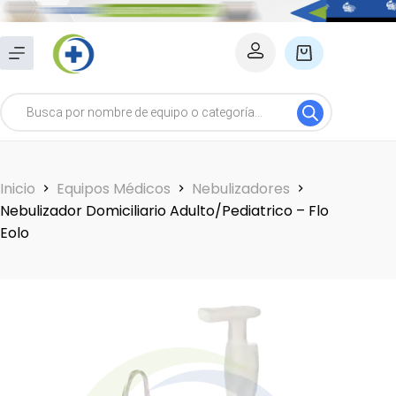
Saltar
al
Carro
contenido
de
Búsqueda
compra
de
productos
Inicio
Equipos Médicos
Nebulizadores
Nebulizador Domiciliario Adulto/Pediatrico – Flo
Eolo