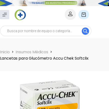
Saltar
al
Carro
contenido
de
Búsqueda
compra
de
productos
Inicio
Insumos Médicos
Lancetas para Glucómetro Accu Chek Softclix