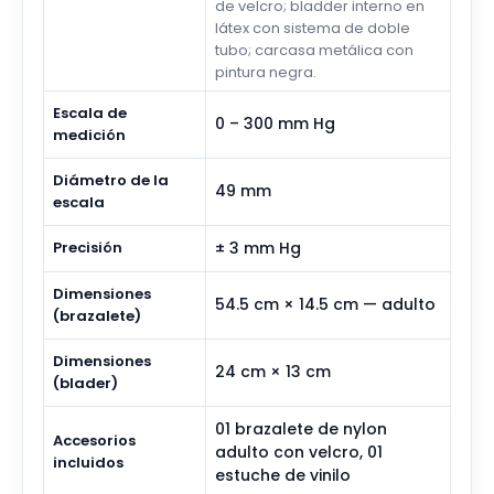
de velcro; bladder interno en
látex con sistema de doble
tubo; carcasa metálica con
pintura negra.
Escala de
0 – 300 mm Hg
medición
Diámetro de la
49 mm
escala
Precisión
± 3 mm Hg
Dimensiones
54.5 cm × 14.5 cm — adulto
(brazalete)
Dimensiones
24 cm × 13 cm
(blader)
01 brazalete de nylon
Accesorios
adulto con velcro, 01
incluidos
estuche de vinilo