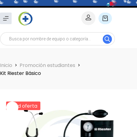
Saltar
al
Carro
contenido
de
Búsqueda
compra
de
productos
Inicio
Promoción estudiantes
Kit Riester Básico
Dmd oferta