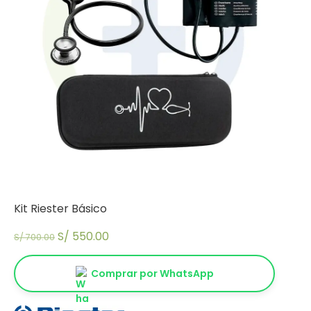
Kit Riester Básico
El
El
S/
550.00
S/
700.00
precio
precio
original
actual
Comprar por WhatsApp
era:
es:
S/ 700.00.
S/ 550.00.