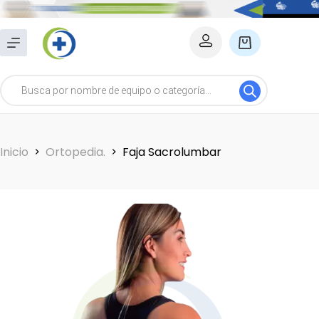
Saltar
al
Carro
contenido
de
Búsqueda
compra
de
productos
Inicio
Ortopedia.
Faja Sacrolumbar