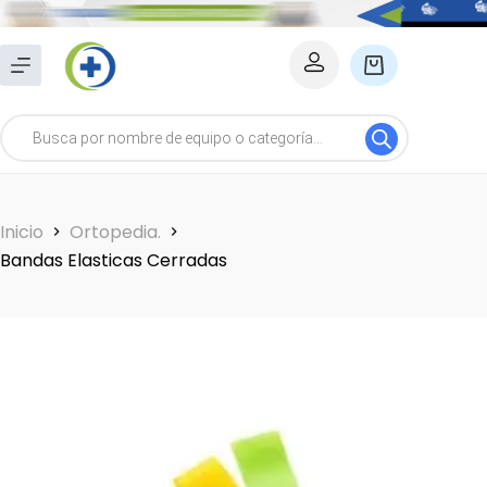
Saltar
al
Carro
contenido
de
Búsqueda
compra
de
productos
Inicio
Ortopedia.
Bandas Elasticas Cerradas