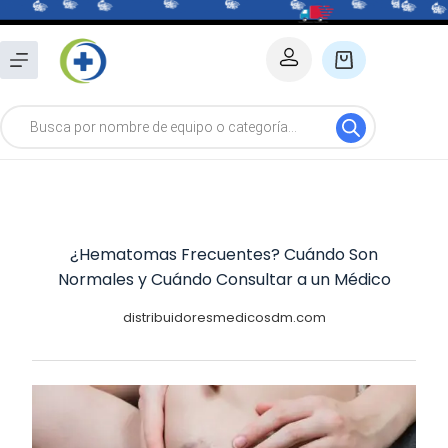
Saltar
al
Carro
contenido
de
Búsqueda
compra
de
productos
¿Hematomas Frecuentes? Cuándo Son
Normales y Cuándo Consultar a un Médico
distribuidoresmedicosdm.com