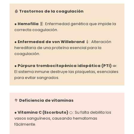
🩸
Trastornos de la coagulación
●
Hemofilia
🧬: Enfermedad genética que impide la
correcta coagulación.
●
Enfermedad de von Willebrand
💉: Alteración
hereditaria de una proteína esencial para la
coagulación.
●
Púrpura trombocitopénica idiopática (PTI)
🧫:
El sistema inmune destruye las plaquetas, esenciales
para evitar sangrados.
🥦
Deficiencia de vitaminas
●
Vitamina C (Escorbuto)
🍊: Su falta debilita los
vasos sanguíneos, causando hematomas
fácilmente.