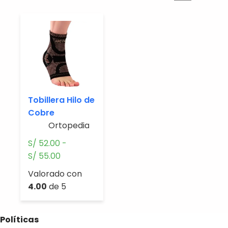
Tobillera Hilo de
Cobre
Ortopedia.
S/
52.00
-
Rango
S/
55.00
de
Valorado con
precios:
4.00
de 5
desde
S/ 52.00
hasta
Políticas