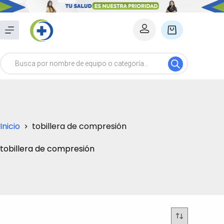
Saltar
al
Carro
contenido
de
Búsqueda
compra
de
productos
Inicio
tobillera de compresión
tobillera de compresión