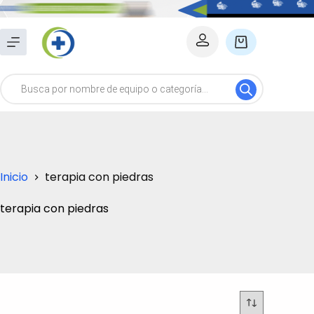
Saltar
al
Carro
contenido
de
Búsqueda
compra
de
productos
Inicio
terapia con piedras
terapia con piedras