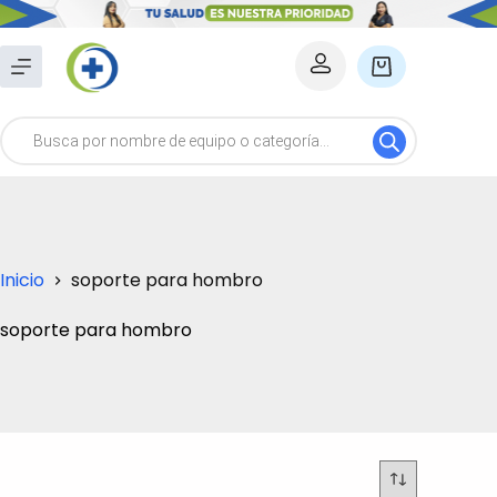
Saltar
al
Carro
contenido
de
Búsqueda
compra
de
productos
Inicio
soporte para hombro
soporte para hombro