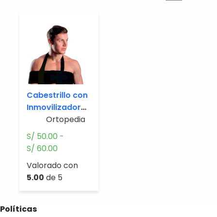
Cabestrillo con
Inmovilizador
de Hombro
Ortopedia.
S/
50.00
-
Rango
S/
60.00
de
Valorado con
precios:
5.00
de 5
desde
S/ 50.00
hasta
Políticas