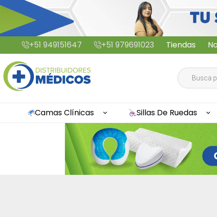
Saltar
+51 949151647
+51 979691023
Tiendas
No
al
contenido
Búsqueda
de
productos
Camas Clínicas
Sillas De Ruedas