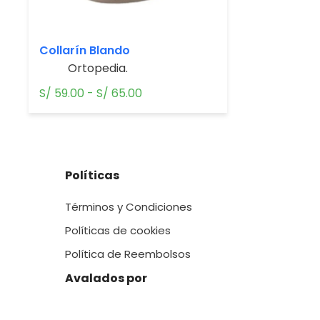
Collarín Blando
Ortopedia.
Rango
S/
59.00
-
S/
65.00
de
precios:
desde
S/ 59.00
Políticas
hasta
S/ 65.00
Términos y Condiciones
Políticas de cookies
Política de Reembolsos
Avalados por