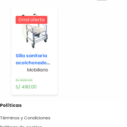
Dmd oferta
Silla sanitaria
acolchonado
con ruedas
Mobiliario
S/
600.00
El
El
S/
490.00
precio
precio
original
actual
Políticas
era:
es:
S/ 600.00.
S/ 490.00.
Términos y Condiciones