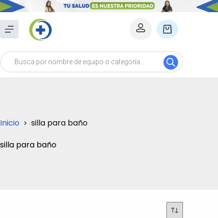
Saltar
al
Carro
contenido
de
Búsqueda
compra
de
productos
Inicio
silla para baño
silla para baño