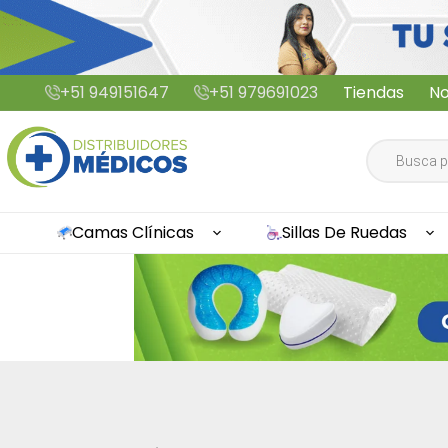
Saltar
+51 949151647
+51 979691023
Tiendas
No
al
contenido
Búsqueda
de
productos
Camas Clínicas
Sillas De Ruedas