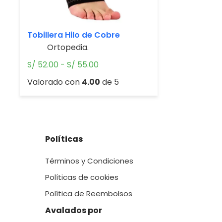
Tobillera Hilo de Cobre
Ortopedia.
Rango
S/
52.00
-
S/
55.00
de
Valorado con
4.00
de 5
precios:
desde
S/ 52.00
hasta
S/ 55.00
Políticas
Términos y Condiciones
Políticas de cookies
Política de Reembolsos
Avalados por