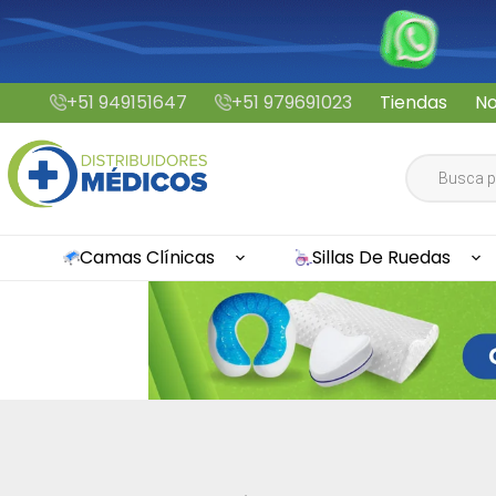
Saltar
+51 949151647
+51 979691023
Tiendas
No
al
contenido
Búsqueda
de
productos
Camas Clínicas
Sillas De Ruedas