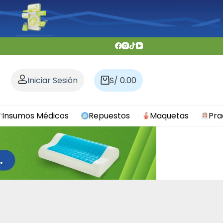
Iniciar Sesión
S/
0.00
Carro
de
compra
Insumos Médicos
Repuestos
Maquetas
Pra