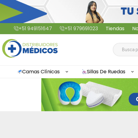
Saltar
+51 949151647
+51 979691023
Tiendas
No
al
contenido
Búsqueda
de
productos
Camas Clínicas
Sillas De Ruedas