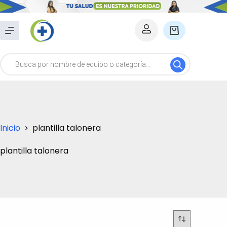
Saltar
al
Carro
contenido
de
Búsqueda
compra
de
productos
Inicio
plantilla talonera
plantilla talonera