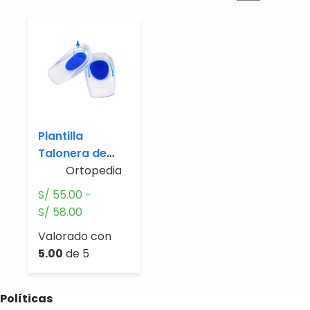
Plantilla
Talonera de
Silicona
Ortopedia.
S/
55.00
-
Rango
S/
58.00
de
Valorado con
precios:
5.00
de 5
desde
S/ 55.00
hasta
Políticas