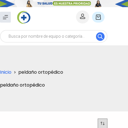
Saltar
al
Carro
contenido
de
Búsqueda
compra
de
productos
Inicio
peldaño ortopédico
peldaño ortopédico