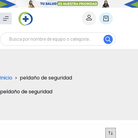
Saltar
al
Carro
contenido
de
Búsqueda
compra
de
productos
Inicio
peldaño de seguridad
peldaño de seguridad