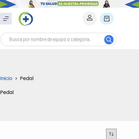
Saltar
al
Carro
contenido
de
Búsqueda
compra
de
productos
Inicio
Pedal
Pedal