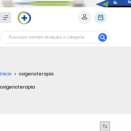
Saltar
al
Carro
contenido
de
Búsqueda
compra
de
productos
Inicio
oxigenoterapia
oxigenoterapia