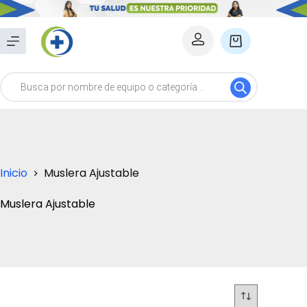
Saltar
al
Carro
contenido
de
Búsqueda
compra
de
productos
Inicio
Muslera Ajustable
Muslera Ajustable