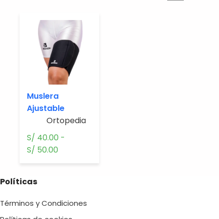
Muslera
Ajustable
Ortopedia.
S/
40.00
-
Rango
S/
50.00
de
precios:
Políticas
desde
S/ 40.00
Términos y Condiciones
hasta