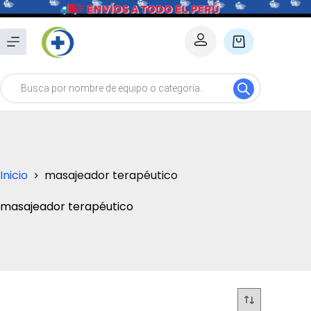
Saltar
al
Carro
contenido
de
Búsqueda
compra
de
productos
Inicio
masajeador terapéutico
masajeador terapéutico