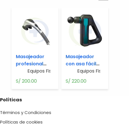
Masajeador
Masajeador
profesional
con asa fácil
corporal
Equipos Fisioterapia
gun 32
,
Masajeadores
Equipos Fisioterapia
,
M
infrarrojo 2
velocidades & 8
S/
200.00
S/
220.00
cabezas
terminales
Políticas
Términos y Condiciones
Políticas de cookies