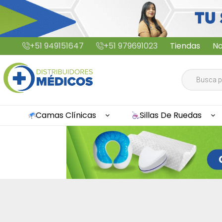
Saltar
+51 949151647
+51 979691023
Tiendas
No
al
contenido
Búsqueda
de
productos
Camas Clínicas
Sillas De Ruedas