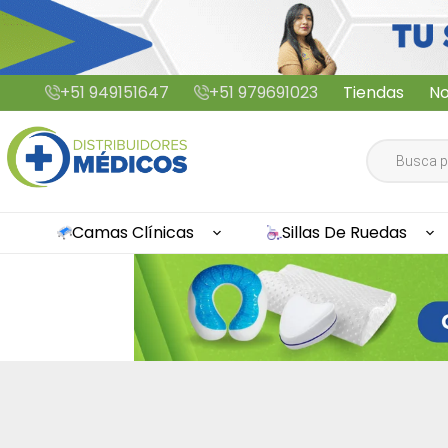
Saltar
+51 949151647
+51 979691023
Tiendas
No
al
contenido
Búsqueda
de
productos
Camas Clínicas
Sillas De Ruedas