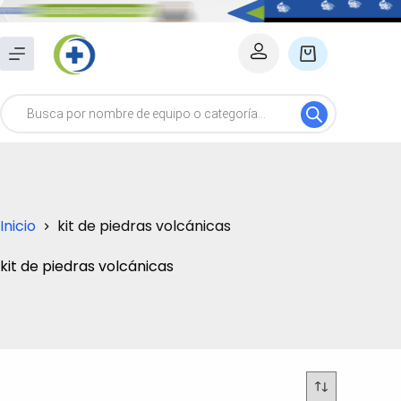
Saltar
al
Carro
contenido
de
Búsqueda
compra
de
productos
Inicio
kit de piedras volcánicas
kit de piedras volcánicas