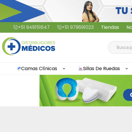
Saltar
+51 949151647
+51 979691023
Tiendas
No
al
contenido
Búsqueda
de
productos
Camas Clínicas
Sillas De Ruedas