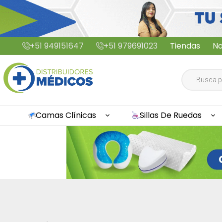
Saltar
+51 949151647
+51 979691023
Tiendas
No
al
contenido
Búsqueda
de
productos
Camas Clínicas
Sillas De Ruedas