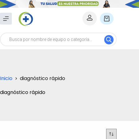
Saltar
al
Carro
contenido
de
Búsqueda
compra
de
productos
Inicio
diagnóstico rápido
diagnóstico rápido