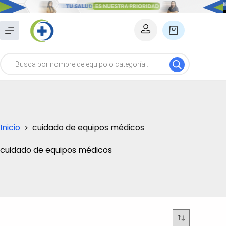
Saltar
al
Carro
contenido
de
Búsqueda
compra
de
productos
Inicio
cuidado de equipos médicos
cuidado de equipos médicos