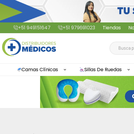
Saltar
+51 949151647
+51 979691023
Tiendas
No
al
contenido
Búsqueda
de
productos
Camas Clínicas
Sillas De Ruedas