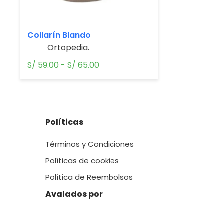
Collarín Blando
Ortopedia.
Rango
S/
59.00
-
S/
65.00
de
precios:
desde
S/ 59.00
Políticas
hasta
S/ 65.00
Términos y Condiciones
Políticas de cookies
Política de Reembolsos
Avalados por