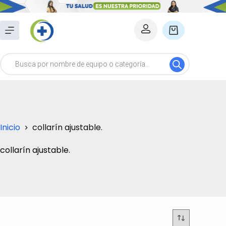
Saltar
al
Carro
contenido
de
Búsqueda
compra
de
productos
Inicio
collarín ajustable.
collarín ajustable.