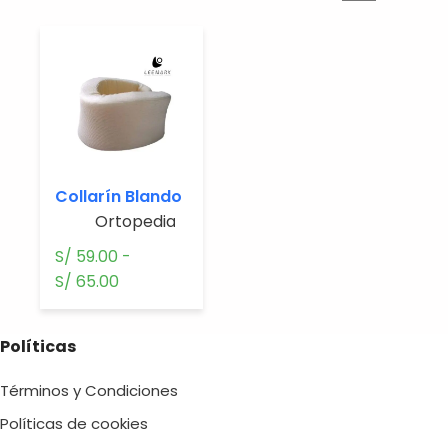
Collarín Blando
Ortopedia.
S/
59.00
-
Rango
S/
65.00
de
precios:
Políticas
desde
S/ 59.00
Términos y Condiciones
hasta
Políticas de cookies
S/ 65.00