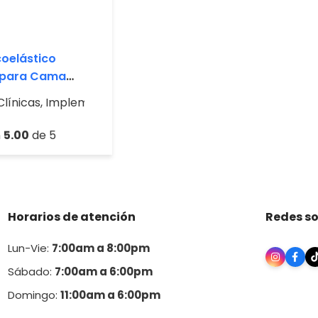
coelástico
 para Cama
línicas
,
Implemeto Para Cama
,
Mobiliario
n
5.00
de 5
Horarios de atención
Redes so
Lun-Vie:
7:00am a 8:00pm
Sábado:
7:00am a 6:00pm
Domingo:
11:00am a 6:00p
m