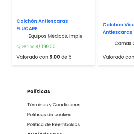
Colchón Antiescaras –
Colchón Vis
FLUCARE
Antiescaras
Equipos Médicos
,
Implemeto Para Cama
Clínica
Camas C
El
El
S/
199.00
S/
250.00
precio
precio
Valorado co
Valorado con
5.00
de 5
original
actual
era:
es:
S/ 250.00.
S/ 199.00.
Políticas
Términos y Condiciones
Políticas de cookies
Política de Reembolsos