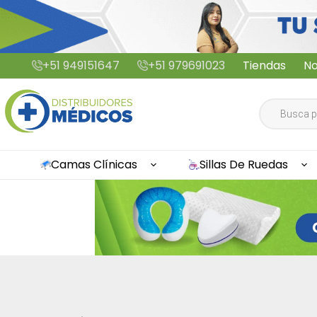
Saltar
+51 949151647
+51 979691023
Tiendas
No
al
contenido
Búsqueda
de
productos
Camas Clínicas
Sillas De Ruedas