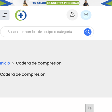
Saltar
al
Carro
contenido
de
Búsqueda
compra
de
productos
Inicio
Codera de compresion
Codera de compresion