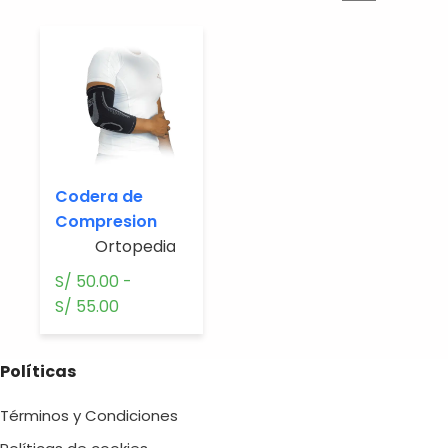
Codera de
Compresion
Ortopedia.
S/
50.00
-
Rango
S/
55.00
de
precios:
Políticas
desde
S/ 50.00
Términos y Condiciones
hasta