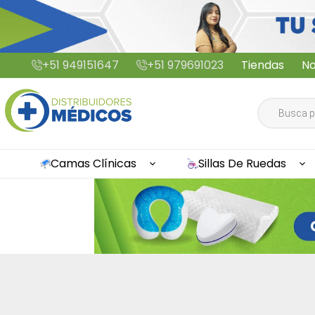
Saltar
+51 949151647
+51 979691023
Tiendas
No
al
contenido
Búsqueda
de
productos
Camas Clínicas
Sillas De Ruedas