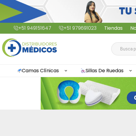
Saltar
+51 949151647
+51 979691023
Tiendas
No
al
contenido
Búsqueda
de
productos
Camas Clínicas
Sillas De Ruedas