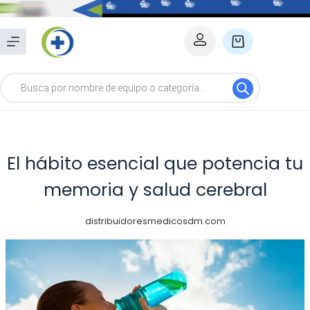
Saltar
al
Carro
contenido
de
Búsqueda
compra
de
productos
El hábito esencial que potencia tu
memoria y salud cerebral
distribuidoresmedicosdm.com