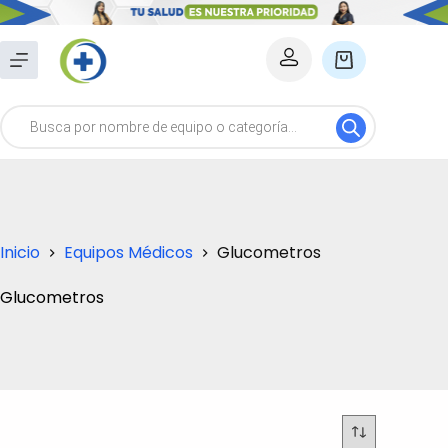
Saltar
al
Carro
contenido
de
Búsqueda
compra
de
productos
Inicio
Equipos Médicos
Glucometros
Glucometros