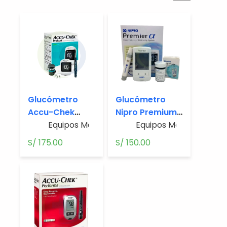
Glucómetro
Glucómetro
Accu-Chek
Nipro Premium
Instant
Equipos Médicos
,
Alfa
Glucometros
Equipos Médicos
,
Gluc
S/
175.00
S/
150.00