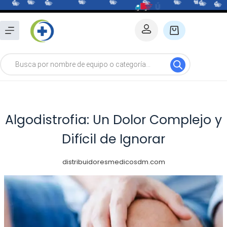
Saltar
al
Carro
contenido
de
Búsqueda
compra
de
productos
Algodistrofia: Un Dolor Complejo y
Difícil de Ignorar
distribuidoresmedicosdm.com